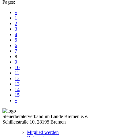
Pages:
«
1
2
3
4
5
6
7
8
9
10
11
12
13
14
15
»
Steuerberaterverband im Lande Bremen e.V.
Schillerstraße 10, 28195 Bremen
Mitglied werden