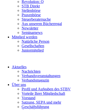
Revolution: Q
STB Direkt
Stellenbörse
Praxenbörse
Steuerberatersuche
Aus unserem Bücherregal
Newsletter
Seminarnews
Mitglied werden
Natürliche Person
Gesellschaften
Juniormitglied
Aktuelles
Nachrichten
Verbandsveranstaltungen
Verbandsmagazin
Über uns
Profil und Aufgaben des STBV
Vorteile Ihrer Mitgliedschaft
Vorstand
Satzung, SEPA und mehr
Geschäftsführung