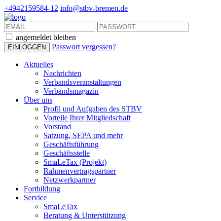
+4942159584-12
info@stbv-bremen.de
angemeldet bleiben
Passwort vergessen?
Aktuelles
Nachrichten
Verbandsveranstaltungen
Verbandsmagazin
Über uns
Profil und Aufgaben des STBV
Vorteile Ihrer Mitgliedschaft
Vorstand
Satzung, SEPA und mehr
Geschäftsführung
Geschäftsstelle
SmaLeTax (Projekt)
Rahmenvertragspartner
Netzwerkpartner
Fortbildung
Service
SmaLeTax
Beratung & Unterstützung