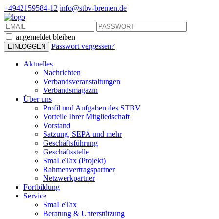
+4942159584-12
info@stbv-bremen.de
angemeldet bleiben
Passwort vergessen?
Aktuelles
Nachrichten
Verbandsveranstaltungen
Verbandsmagazin
Über uns
Profil und Aufgaben des STBV
Vorteile Ihrer Mitgliedschaft
Vorstand
Satzung, SEPA und mehr
Geschäftsführung
Geschäftsstelle
SmaLeTax (Projekt)
Rahmenvertragspartner
Netzwerkpartner
Fortbildung
Service
SmaLeTax
Beratung & Unterstützung