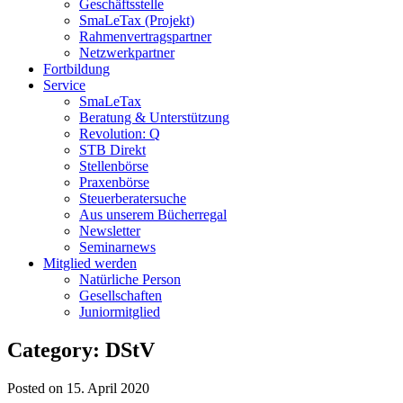
Geschäftsstelle
SmaLeTax (Projekt)
Rahmenvertragspartner
Netzwerkpartner
Fortbildung
Service
SmaLeTax
Beratung & Unterstützung
Revolution: Q
STB Direkt
Stellenbörse
Praxenbörse
Steuerberatersuche
Aus unserem Bücherregal
Newsletter
Seminarnews
Mitglied werden
Natürliche Person
Gesellschaften
Juniormitglied
Category: DStV
Posted on 15. April 2020