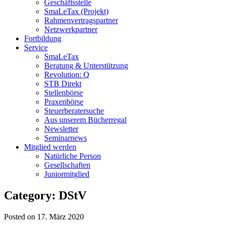
Geschäftsstelle
SmaLeTax (Projekt)
Rahmenvertragspartner
Netzwerkpartner
Fortbildung
Service
SmaLeTax
Beratung & Unterstützung
Revolution: Q
STB Direkt
Stellenbörse
Praxenbörse
Steuerberatersuche
Aus unserem Bücherregal
Newsletter
Seminarnews
Mitglied werden
Natürliche Person
Gesellschaften
Juniormitglied
Category: DStV
Posted on 17. März 2020