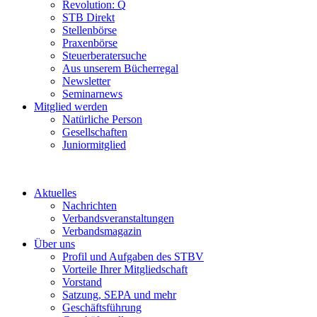
Revolution: Q
STB Direkt
Stellenbörse
Praxenbörse
Steuerberatersuche
Aus unserem Bücherregal
Newsletter
Seminarnews
Mitglied werden
Natürliche Person
Gesellschaften
Juniormitglied
Aktuelles
Nachrichten
Verbandsveranstaltungen
Verbandsmagazin
Über uns
Profil und Aufgaben des STBV
Vorteile Ihrer Mitgliedschaft
Vorstand
Satzung, SEPA und mehr
Geschäftsführung