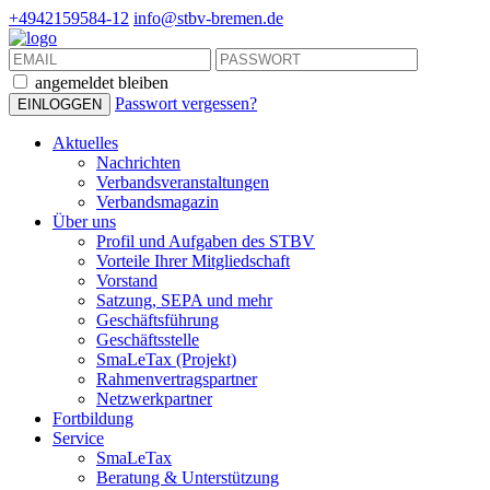
+4942159584-12
info@stbv-bremen.de
angemeldet bleiben
Passwort vergessen?
Aktuelles
Nachrichten
Verbandsveranstaltungen
Verbandsmagazin
Über uns
Profil und Aufgaben des STBV
Vorteile Ihrer Mitgliedschaft
Vorstand
Satzung, SEPA und mehr
Geschäftsführung
Geschäftsstelle
SmaLeTax (Projekt)
Rahmenvertragspartner
Netzwerkpartner
Fortbildung
Service
SmaLeTax
Beratung & Unterstützung