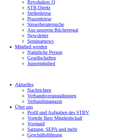
Revolution: Q
STB Direkt
Stellenbörse
Praxenbörse
Steuerberatersuche
Aus unserem Bücherregal
Newsletter
Seminarnews
Mitglied werden
Natürliche Person
Gesellschaften
Juniormitglied
Aktuelles
Nachrichten
Verbandsveranstaltungen
Verbandsmagazin
Über uns
Profil und Aufgaben des STBV
Vorteile Ihrer Mitgliedschaft
Vorstand
Satzung, SEPA und mehr
Geschäftsführung