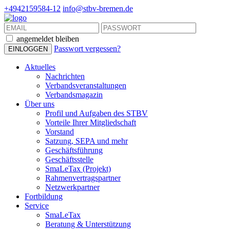
+4942159584-12
info@stbv-bremen.de
angemeldet bleiben
Passwort vergessen?
Aktuelles
Nachrichten
Verbandsveranstaltungen
Verbandsmagazin
Über uns
Profil und Aufgaben des STBV
Vorteile Ihrer Mitgliedschaft
Vorstand
Satzung, SEPA und mehr
Geschäftsführung
Geschäftsstelle
SmaLeTax (Projekt)
Rahmenvertragspartner
Netzwerkpartner
Fortbildung
Service
SmaLeTax
Beratung & Unterstützung