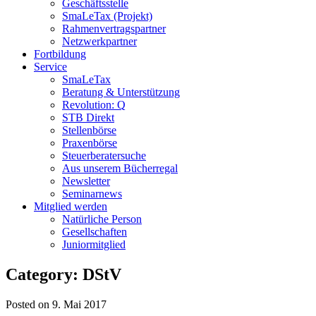
Geschäftsstelle
SmaLeTax (Projekt)
Rahmenvertragspartner
Netzwerkpartner
Fortbildung
Service
SmaLeTax
Beratung & Unterstützung
Revolution: Q
STB Direkt
Stellenbörse
Praxenbörse
Steuerberatersuche
Aus unserem Bücherregal
Newsletter
Seminarnews
Mitglied werden
Natürliche Person
Gesellschaften
Juniormitglied
Category: DStV
Posted on 9. Mai 2017