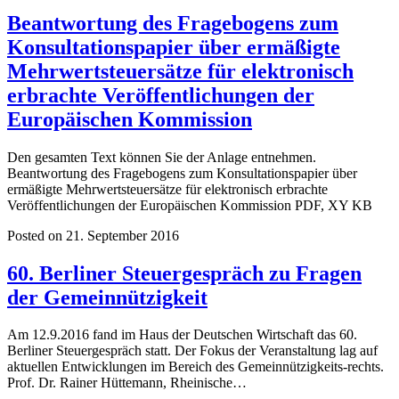
Beantwortung des Fragebogens zum
Konsultationspapier über ermäßigte
Mehrwertsteuersätze für elektronisch
erbrachte Veröffentlichungen der
Europäischen Kommission
Den gesamten Text können Sie der Anlage entnehmen.
Beantwortung des Fragebogens zum Konsultationspapier über
ermäßigte Mehrwertsteuersätze für elektronisch erbrachte
Veröffentlichungen der Europäischen Kommission PDF, XY KB
Posted on 21. September 2016
60. Berliner Steuergespräch zu Fragen
der Gemeinnützigkeit
Am 12.9.2016 fand im Haus der Deutschen Wirtschaft das 60.
Berliner Steuergespräch statt. Der Fokus der Veranstaltung lag auf
aktuellen Entwicklungen im Bereich des Gemeinnützigkeits-rechts.
Prof. Dr. Rainer Hüttemann, Rheinische…