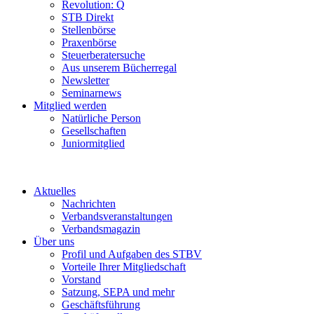
Revolution: Q
STB Direkt
Stellenbörse
Praxenbörse
Steuerberatersuche
Aus unserem Bücherregal
Newsletter
Seminarnews
Mitglied werden
Natürliche Person
Gesellschaften
Juniormitglied
Aktuelles
Nachrichten
Verbandsveranstaltungen
Verbandsmagazin
Über uns
Profil und Aufgaben des STBV
Vorteile Ihrer Mitgliedschaft
Vorstand
Satzung, SEPA und mehr
Geschäftsführung