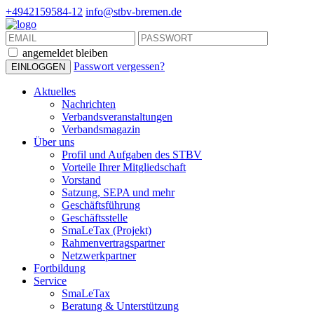
+4942159584-12
info@stbv-bremen.de
angemeldet bleiben
Passwort vergessen?
Aktuelles
Nachrichten
Verbandsveranstaltungen
Verbandsmagazin
Über uns
Profil und Aufgaben des STBV
Vorteile Ihrer Mitgliedschaft
Vorstand
Satzung, SEPA und mehr
Geschäftsführung
Geschäftsstelle
SmaLeTax (Projekt)
Rahmenvertragspartner
Netzwerkpartner
Fortbildung
Service
SmaLeTax
Beratung & Unterstützung