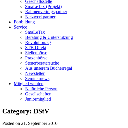
Geschäftsstelle
SmaLeTax (Projekt)
Rahmenvertragspartner
Netzwerkpartner
Fortbildung
Service
SmaLeTax
Beratung & Unterstützung
Revolution: Q
STB Direkt
Stellenbörse
Praxenbörse
Steuerberatersuche
Aus unserem Bücherregal
Newsletter
Seminarnews
Mitglied werden
Natürliche Person
Gesellschaften
Juniormitglied
Category: DStV
Posted on 21. September 2016