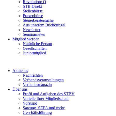
Revolution: Q
STB Direkt
Stellenbörse
Praxenbörse
Steuerberatersuche
Aus unserem Bücherregal
Newsletter
Seminarnews
Mitglied werden
Natürliche Person
Gesellschaften
Juniormitglied
Aktuelles
Nachrichten
Verbandsveranstaltungen
Verbandsmagazin
Über uns
Profil und Aufgaben des STBV
Vorteile Ihrer Mitgliedschaft
Vorstand
Satzung, SEPA und mehr
Geschäftsführung