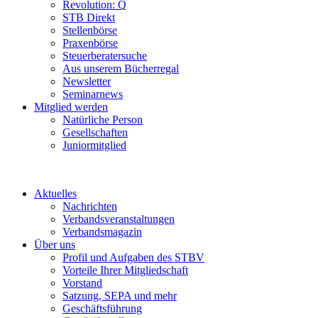
Revolution: Q
STB Direkt
Stellenbörse
Praxenbörse
Steuerberatersuche
Aus unserem Bücherregal
Newsletter
Seminarnews
Mitglied werden
Natürliche Person
Gesellschaften
Juniormitglied
Aktuelles
Nachrichten
Verbandsveranstaltungen
Verbandsmagazin
Über uns
Profil und Aufgaben des STBV
Vorteile Ihrer Mitgliedschaft
Vorstand
Satzung, SEPA und mehr
Geschäftsführung