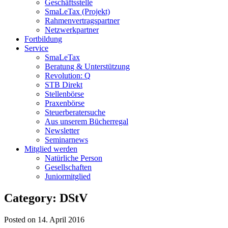
Geschäftsstelle
SmaLeTax (Projekt)
Rahmenvertragspartner
Netzwerkpartner
Fortbildung
Service
SmaLeTax
Beratung & Unterstützung
Revolution: Q
STB Direkt
Stellenbörse
Praxenbörse
Steuerberatersuche
Aus unserem Bücherregal
Newsletter
Seminarnews
Mitglied werden
Natürliche Person
Gesellschaften
Juniormitglied
Category: DStV
Posted on 14. April 2016