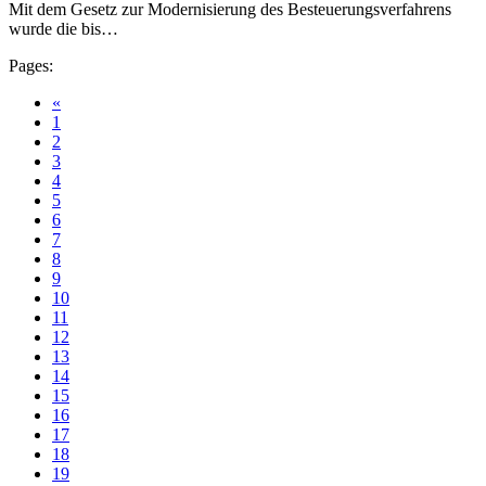
Mit dem Gesetz zur Modernisierung des Besteuerungsverfahrens
wurde die bis…
Pages:
«
1
2
3
4
5
6
7
8
9
10
11
12
13
14
15
16
17
18
19