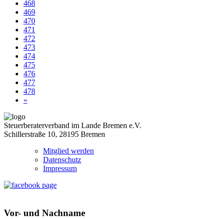
468
469
470
471
472
473
474
475
476
477
478
»
Steuerberaterverband im Lande Bremen e.V.
Schillerstraße 10, 28195 Bremen
Mitglied werden
Datenschutz
Impressum
Vor- und Nachname