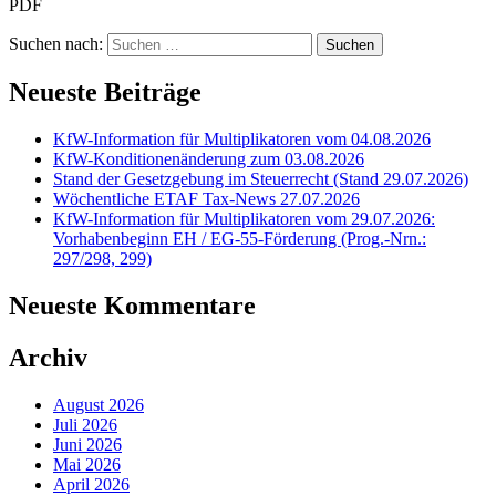
PDF
Suchen nach:
Neueste Beiträge
KfW-Information für Multiplikatoren vom 04.08.2026
KfW-Konditionenänderung zum 03.08.2026
Stand der Gesetzgebung im Steuerrecht (Stand 29.07.2026)
Wöchentliche ETAF Tax-News 27.07.2026
KfW-Information für Multiplikatoren vom 29.07.2026:
Vorhabenbeginn EH / EG-55-Förderung (Prog.-Nrn.:
297/298, 299)
Neueste Kommentare
Archiv
August 2026
Juli 2026
Juni 2026
Mai 2026
April 2026