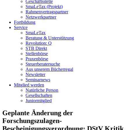
Geschäftsstelle
SmaLeTax (Projekt)
Rahmenvertragspartner
Netzwerkpartner
Fortbildung
Service
SmaLeTax
Beratung & Unterstützung
Revolution: Q
STB Direkt
Stellenbörse
Praxenbörse
Steuerberatersuche
Aus unserem Bücherregal
Newsletter
Seminarnews
Mitglied werden
Natürliche Person
Gesellschaften
Juniormitglied
Geplante Änderung der
Forschungszulagen-
Bescheinigungsverordnung: DStV Kritik