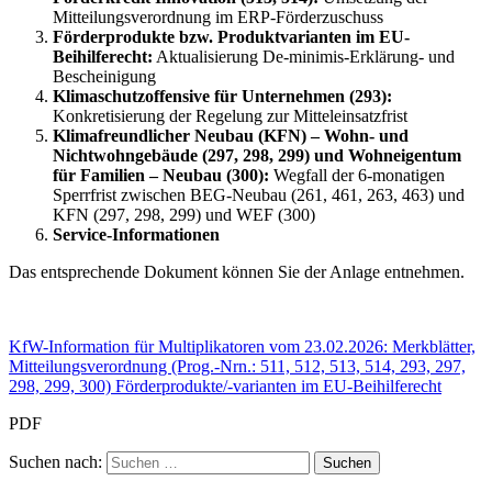
Mitteilungsverordnung im ERP-Förderzuschuss
Förderprodukte bzw. Produktvarianten im EU-
Beihilferecht:
Aktualisierung De-minimis-Erklärung- und
Bescheinigung
Klimaschutzoffensive für Unternehmen (293):
Konkretisierung der Regelung zur Mitteleinsatzfrist
Klimafreundlicher Neubau (KFN) – Wohn- und
Nichtwohngebäude (297, 298, 299) und Wohneigentum
für Familien – Neubau (300):
Wegfall der 6-monatigen
Sperrfrist zwischen BEG-Neubau (261, 461, 263, 463) und
KFN (297, 298, 299) und WEF (300)
Service-Informationen
Das entsprechende Dokument können Sie der Anlage entnehmen.
KfW-Information für Multiplikatoren vom 23.02.2026: Merkblätter,
Mitteilungsverordnung (Prog.-Nrn.: 511, 512, 513, 514, 293, 297,
298, 299, 300) Förderprodukte/-varianten im EU-Beihilferecht
PDF
Suchen nach: