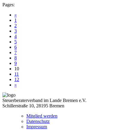
Pages:
«
1
2
3
4
5
6
7
8
9
10
11
12
»
Steuerberaterverband im Lande Bremen e.V.
Schillerstraße 10, 28195 Bremen
Mitglied werden
Datenschutz
Impressum