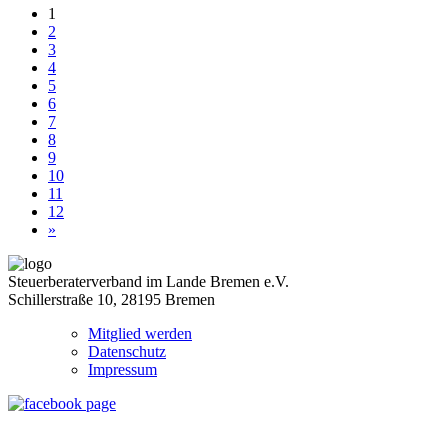
1
2
3
4
5
6
7
8
9
10
11
12
»
Steuerberaterverband im Lande Bremen e.V.
Schillerstraße 10, 28195 Bremen
Mitglied werden
Datenschutz
Impressum