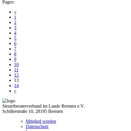
Pages:
«
1
2
3
4
5
6
7
8
9
10
11
12
13
14
»
Steuerberaterverband im Lande Bremen e.V.
Schillerstraße 10, 28195 Bremen
Mitglied werden
Datenschutz