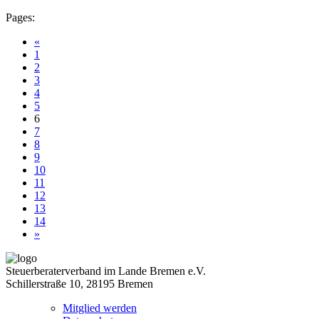
Pages:
«
1
2
3
4
5
6
7
8
9
10
11
12
13
14
»
Steuerberaterverband im Lande Bremen e.V.
Schillerstraße 10, 28195 Bremen
Mitglied werden