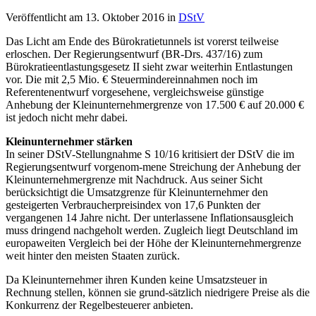
Veröffentlicht am
13. Oktober 2016
in
DStV
Das Licht am Ende des Bürokratietunnels ist vorerst teilweise
erloschen. Der Regierungsentwurf (BR-Drs. 437/16) zum
Bürokratieentlastungsgesetz II sieht zwar weiterhin Entlastungen
vor. Die mit 2,5 Mio. € Steuermindereinnahmen noch im
Referentenentwurf vorgesehene, vergleichsweise günstige
Anhebung der Kleinunternehmergrenze von 17.500 € auf 20.000 €
ist jedoch nicht mehr dabei.
Kleinunternehmer stärken
In seiner DStV-Stellungnahme S 10/16 kritisiert der DStV die im
Regierungsentwurf vorgenom-mene Streichung der Anhebung der
Kleinunternehmergrenze mit Nachdruck. Aus seiner Sicht
berücksichtigt die Umsatzgrenze für Kleinunternehmer den
gesteigerten Verbraucherpreisindex von 17,6 Punkten der
vergangenen 14 Jahre nicht. Der unterlassene Inflationsausgleich
muss dringend nachgeholt werden. Zugleich liegt Deutschland im
europaweiten Vergleich bei der Höhe der Kleinunternehmergrenze
weit hinter den meisten Staaten zurück.
Da Kleinunternehmer ihren Kunden keine Umsatzsteuer in
Rechnung stellen, können sie grund-sätzlich niedrigere Preise als die
Konkurrenz der Regelbesteuerer anbieten.