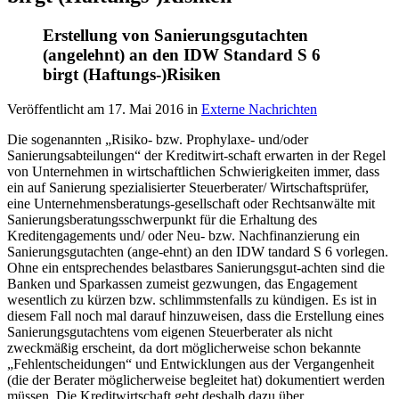
Erstellung von Sanierungsgutachten
(angelehnt) an den IDW Standard S 6
birgt (Haftungs-)Risiken
Veröffentlicht am
17. Mai 2016
in
Externe Nachrichten
Die sogenannten „Risiko- bzw. Prophylaxe- und/oder
Sanierungsabteilungen“ der Kreditwirt-schaft erwarten in der Regel
von Unternehmen in wirtschaftlichen Schwierigkeiten immer, dass
ein auf Sanierung spezialisierter Steuerberater/ Wirtschaftsprüfer,
eine Unternehmensberatungs-gesellschaft oder Rechtsanwälte mit
Sanierungsberatungsschwerpunkt für die Erhaltung des
Kreditengagements und/ oder Neu- bzw. Nachfinanzierung ein
Sanierungsgutachten (ange-ehnt) an den IDW tandard S 6 vorlegen.
Ohne ein entsprechendes belastbares Sanierungsgut-achten sind die
Banken und Sparkassen zumeist gezwungen, das Engagement
wesentlich zu kürzen bzw. schlimmstenfalls zu kündigen. Es ist in
diesem Fall noch mal darauf hinzuweisen, dass die Erstellung eines
Sanierungsgutachtens vom eigenen Steuerberater als nicht
zweckmäßig erscheint, da dort möglicherweise schon bekannte
„Fehlentscheidungen“ und Entwicklungen aus der Vergangenheit
(die der Berater möglicherweise begleitet hat) dokumentiert werden
müssen. Die Kreditwirtschaft geht deshalb dazu über,