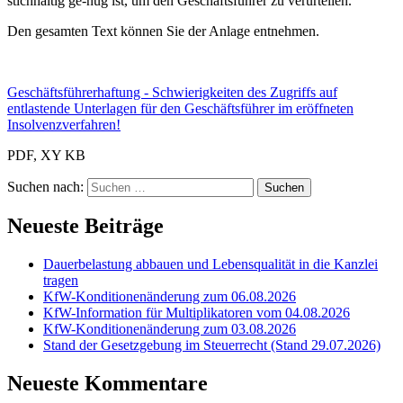
stichhaltig ge-nug ist, um den Geschäftsführer zu verurteilen.
Den gesamten Text können Sie der Anlage entnehmen.
Geschäftsführerhaftung - Schwierigkeiten des Zugriffs auf
entlastende Unterlagen für den Geschäftsführer im eröffneten
Insolvenzverfahren!
PDF, XY KB
Suchen nach:
Neueste Beiträge
Dauerbelastung abbauen und Lebensqualität in die Kanzlei
tragen
KfW-Konditionenänderung zum 06.08.2026
KfW-Information für Multiplikatoren vom 04.08.2026
KfW-Konditionenänderung zum 03.08.2026
Stand der Gesetzgebung im Steuerrecht (Stand 29.07.2026)
Neueste Kommentare