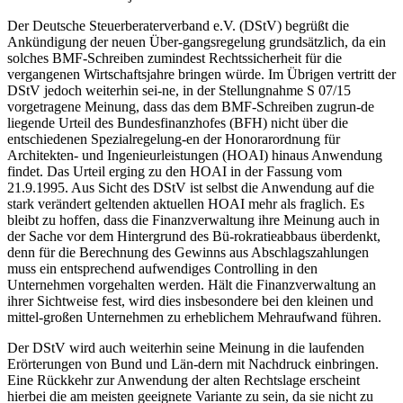
Der Deutsche Steuerberaterverband e.V. (DStV) begrüßt die
Ankündigung der neuen Über-gangsregelung grundsätzlich, da ein
solches BMF-Schreiben zumindest Rechtssicherheit für die
vergangenen Wirtschaftsjahre bringen würde. Im Übrigen vertritt der
DStV jedoch weiterhin sei-ne, in der Stellungnahme S 07/15
vorgetragene Meinung, dass das dem BMF-Schreiben zugrun-de
liegende Urteil des Bundesfinanzhofes (BFH) nicht über die
entschiedenen Spezialregelung-en der Honorarordnung für
Architekten- und Ingenieurleistungen (HOAI) hinaus Anwendung
findet. Das Urteil erging zu den HOAI in der Fassung vom
21.9.1995. Aus Sicht des DStV ist selbst die Anwendung auf die
stark verändert geltenden aktuellen HOAI mehr als fraglich. Es
bleibt zu hoffen, dass die Finanzverwaltung ihre Meinung auch in
der Sache vor dem Hintergrund des Bü-rokratieabbaus überdenkt,
denn für die Berechnung des Gewinns aus Abschlagszahlungen
muss ein entsprechend aufwendiges Controlling in den
Unternehmen vorgehalten werden. Hält die Finanzverwaltung an
ihrer Sichtweise fest, wird dies insbesondere bei den kleinen und
mittel-großen Unternehmen zu erheblichem Mehraufwand führen.
Der DStV wird auch weiterhin seine Meinung in die laufenden
Erörterungen von Bund und Län-dern mit Nachdruck einbringen.
Eine Rückkehr zur Anwendung der alten Rechtslage erscheint
hierbei die am meisten geeignete Variante zu sein, da sie nicht zu