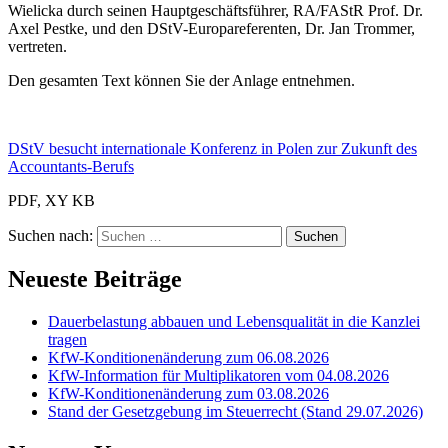
Wielicka durch seinen Hauptgeschäftsführer, RA/FAStR Prof. Dr.
Axel Pestke, und den DStV-Europareferenten, Dr. Jan Trommer,
vertreten.
Den gesamten Text können Sie der Anlage entnehmen.
DStV besucht internationale Konferenz in Polen zur Zukunft des
Accountants-Berufs
PDF, XY KB
Suchen nach:
Neueste Beiträge
Dauerbelastung abbauen und Lebensqualität in die Kanzlei
tragen
KfW-Konditionenänderung zum 06.08.2026
KfW-Information für Multiplikatoren vom 04.08.2026
KfW-Konditionenänderung zum 03.08.2026
Stand der Gesetzgebung im Steuerrecht (Stand 29.07.2026)