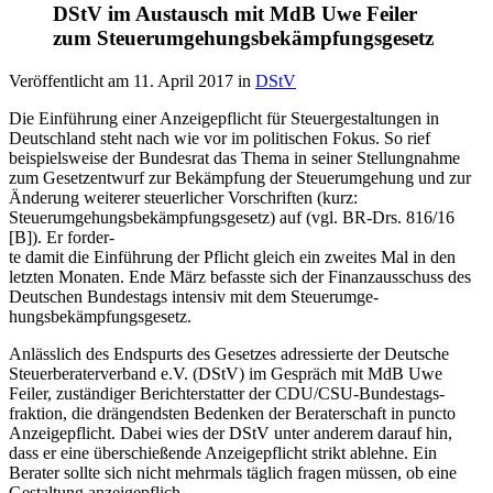
DStV im Austausch mit MdB Uwe Feiler
zum Steuerumgehungsbekämpfungsgesetz
Veröffentlicht am
11. April 2017
in
DStV
Die Einführung einer Anzeigepflicht für Steuergestaltungen in
Deutschland steht nach wie vor im politischen Fokus. So rief
beispielsweise der Bundesrat das Thema in seiner Stellungnahme
zum Gesetzentwurf zur Bekämpfung der Steuerumgehung und zur
Änderung weiterer steuerlicher Vorschriften (kurz:
Steuerumgehungsbekämpfungsgesetz) auf (vgl. BR-Drs. 816/16
[B]). Er forder-
te damit die Einführung der Pflicht gleich ein zweites Mal in den
letzten Monaten. Ende März befasste sich der Finanzausschuss des
Deutschen Bundestags intensiv mit dem Steuerumge-
hungsbekämpfungsgesetz.
Anlässlich des Endspurts des Gesetzes adressierte der Deutsche
Steuerberaterverband e.V. (DStV) im Gespräch mit MdB Uwe
Feiler, zuständiger Berichterstatter der CDU/CSU-Bundestags-
fraktion, die drängendsten Bedenken der Beraterschaft in puncto
Anzeigepflicht. Dabei wies der DStV unter anderem darauf hin,
dass er eine überschießende Anzeigepflicht strikt ablehne. Ein
Berater sollte sich nicht mehrmals täglich fragen müssen, ob eine
Gestaltung anzeigepflich-