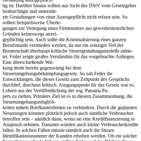
tig ist. Darüber hinaus sollten aus Sicht des DStV vom Gesetzgeber
beabsichtigte und unterstüt-
zte Gestaltungen von einer Anzeigepflicht nicht erfasst sein. So
sollten beispielsweise Überle-
gungen zur Verlegung eines Firmensitzes aus gewerbesteuerlichen
Gründen keineswegs anzei-
gepflichtig sein. Auch sollte die Kriminalisierung eines ganzen
Berufsstands vermieden werden, da nur ein winziger Teil der
Beraterschaft überhaupt kritische Steuergestaltungsmodelle anbie-
tet. Feiler zeigte großes Verständnis für das vorgebrachte Anliegen.
Eine überschießende Wir-
kung droht bereits gegenwärtig bei dem
Steuerumgehungsbekämpfungsgesetz. So sah Feiler die
Entwicklungen, die dieses Gesetz zum Zeitpunkt des Gesprächs
durchlief, durchaus kritisch. Ausgangspunkt für das Gesetz war es,
Lehren aus der Veröffentlichung der sog. Panama Pa-
pers zu ziehen. Primäres Ziel ist es in diesem Zusammenhang, die
Steuerumgehungsmöglich-
keiten mittels Briefkastenfirmen zu verhindern. Durch die geplanten
Neuerungen könnten plötzlich jedoch auch sämtliche Verbraucher
betroffen sein – nämlich dann, wenn sie eine Kreditfinanzierung in
Anspruch nehmen. Darunter würden auch kleine Verbraucherkredite
fallen. In solchen Fällen müsste nämlich auch die Steuer-
Identifikationsnummer der Kunden erhoben werden. Ob ein solcher