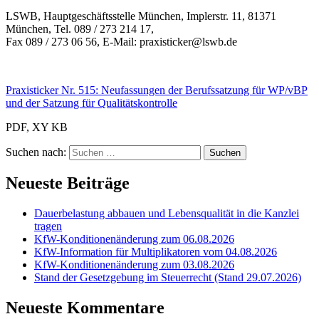
LSWB, Hauptgeschäftsstelle München, Implerstr. 11, 81371
München, Tel. 089 / 273 214 17,
Fax 089 / 273 06 56, E-Mail: praxisticker@lswb.de
Praxisticker Nr. 515: Neufassungen der Berufssatzung für WP/vBP
und der Satzung für Qualitätskontrolle
PDF, XY KB
Suchen nach:
Neueste Beiträge
Dauerbelastung abbauen und Lebensqualität in die Kanzlei
tragen
KfW-Konditionenänderung zum 06.08.2026
KfW-Information für Multiplikatoren vom 04.08.2026
KfW-Konditionenänderung zum 03.08.2026
Stand der Gesetzgebung im Steuerrecht (Stand 29.07.2026)
Neueste Kommentare