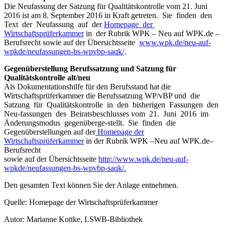
Die Neufassung der Satzung für Qualitätskontrolle vom 21. Juni
2016 ist am 8. September 2016 in Kraft getreten. Sie finden den
Text der Neufassung auf der
Homepage der
Wirtschaftsprüferkammer
in der Rubrik WPK – Neu auf WPK.de –
Berufsrecht sowie auf der Übersichtsseite
www.wpk.de/neu-auf-
wpkde/neufassungen-bs-wpvbp-saqk/
.
Gegenüberstellung Berufssatzung und Satzung für
Qualitätskontrolle alt/neu
Als Dokumentationshilfe für den Berufsstand hat die
Wirtschaftsprüferkammer die Berufssatzung WP/vBP und die
Satzung für Qualitätskontrolle in den bisherigen Fassungen den
Neu-fassungen des Beiratsbeschlusses vom 21. Juni 2016 im
Änderungsmodus gegenüberge-stellt. Sie finden die
Gegenüberstellungen auf der
Homepage der
Wirtschaftsprüferkammer
in der Rubrik WPK –Neu auf WPK.de–
Berufsrecht
sowie auf der Übersichtsseite
http://www.wpk.de/neu-auf-
wpkde/neufassungen-bs-wpvbp-saqk/.
Den gesamten Text können Sie der Anlage entnehmen.
Quelle: Homepage der Wirtschaftsprüferkammer
Autor: Marianne Kottke, LSWB-Bibliothek