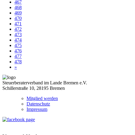
467
468
469
470
471
472
473
474
475
476
477
478
»
Steuerberaterverband im Lande Bremen e.V.
Schillerstraße 10, 28195 Bremen
Mitglied werden
Datenschutz
Impressum