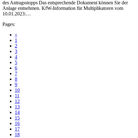
des Antragsstopps Das entsprechende Dokument können Sie der
Anlage entnehmen. KfW-Information für Multiplikatoren vom
10.01.2023:…
Pages:
«
1
2
3
4
5
6
7
8
9
10
11
12
13
14
15
16
17
18