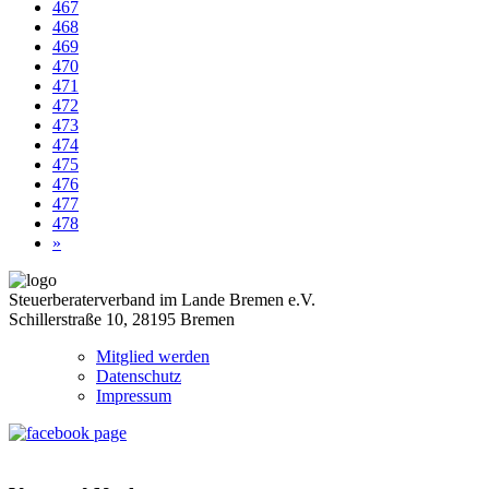
467
468
469
470
471
472
473
474
475
476
477
478
»
Steuerberaterverband im Lande Bremen e.V.
Schillerstraße 10, 28195 Bremen
Mitglied werden
Datenschutz
Impressum