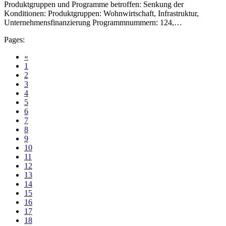
Produktgruppen und Programme betroffen: Senkung der
Konditionen: Produktgruppen: Wohnwirtschaft, Infrastruktur,
Unternehmensfinanzierung Programmnummern: 124,…
Pages:
«
1
2
3
4
5
6
7
8
9
10
11
12
13
14
15
16
17
18