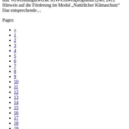
Hinweis auf die Förderung im Modul „Natürlicher Klimaschutz“
Das entsprechende…
Pages:
«
1
2
3
4
5
6
7
8
9
10
11
12
13
14
15
16
17
18
19