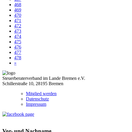
468
469
470
471
472
473
474
475
476
477
478
»
Steuerberaterverband im Lande Bremen e.V.
Schillerstraße 10, 28195 Bremen
Mitglied werden
Datenschutz
Impressum
Vor- und Nachname