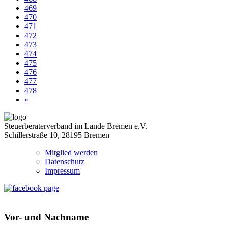
469
470
471
472
473
474
475
476
477
478
»
Steuerberaterverband im Lande Bremen e.V.
Schillerstraße 10, 28195 Bremen
Mitglied werden
Datenschutz
Impressum
Vor- und Nachname