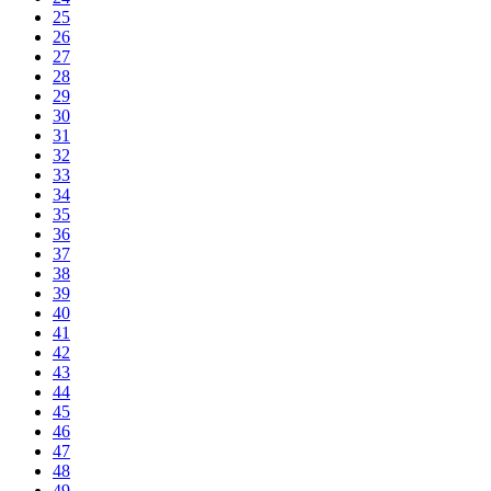
25
26
27
28
29
30
31
32
33
34
35
36
37
38
39
40
41
42
43
44
45
46
47
48
49