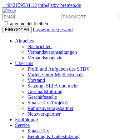
+4942159584-12
info@stbv-bremen.de
angemeldet bleiben
Passwort vergessen?
Aktuelles
Nachrichten
Verbandsveranstaltungen
Verbandsmagazin
Über uns
Profil und Aufgaben des STBV
Vorteile Ihrer Mitgliedschaft
Vorstand
Satzung, SEPA und mehr
Geschäftsführung
Geschäftsstelle
SmaLeTax (Projekt)
Rahmenvertragspartner
Netzwerkpartner
Fortbildung
Service
SmaLeTax
Beratung & Unterstützung