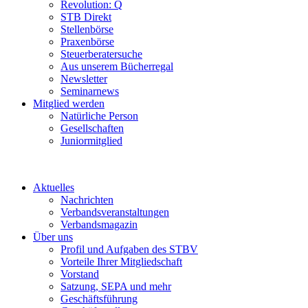
Revolution: Q
STB Direkt
Stellenbörse
Praxenbörse
Steuerberatersuche
Aus unserem Bücherregal
Newsletter
Seminarnews
Mitglied werden
Natürliche Person
Gesellschaften
Juniormitglied
Aktuelles
Nachrichten
Verbandsveranstaltungen
Verbandsmagazin
Über uns
Profil und Aufgaben des STBV
Vorteile Ihrer Mitgliedschaft
Vorstand
Satzung, SEPA und mehr
Geschäftsführung