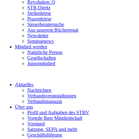
Revolution: Q
STB Direkt
Stellenbörse
Praxenbörse
Steuerberatersuche
Aus unserem Bücherregal
Newsletter
Seminarnews
Mitglied werden
Natürliche Person
Gesellschaften
Juniormitglied
Aktuelles
Nachrichten
Verbandsveranstaltungen
Verbandsmagazin
Über uns
Profil und Aufgaben des STBV
Vorteile Ihrer Mitgliedschaft
Vorstand
Satzung, SEPA und mehr
Geschäftsführung