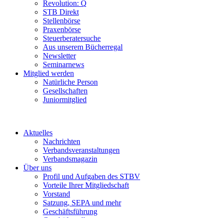
Revolution: Q
STB Direkt
Stellenbörse
Praxenbörse
Steuerberatersuche
Aus unserem Bücherregal
Newsletter
Seminarnews
Mitglied werden
Natürliche Person
Gesellschaften
Juniormitglied
Aktuelles
Nachrichten
Verbandsveranstaltungen
Verbandsmagazin
Über uns
Profil und Aufgaben des STBV
Vorteile Ihrer Mitgliedschaft
Vorstand
Satzung, SEPA und mehr
Geschäftsführung