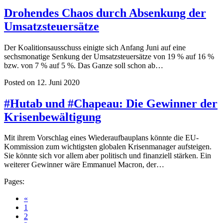
Drohendes Chaos durch Absenkung der
Umsatzsteuersätze
Der Koalitionsausschuss einigte sich Anfang Juni auf eine
sechsmonatige Senkung der Umsatzsteuersätze von 19 % auf 16 %
bzw. von 7 % auf 5 %. Das Ganze soll schon ab…
Posted on 12. Juni 2020
#Hutab und #Chapeau: Die Gewinner der
Krisenbewältigung
Mit ihrem Vorschlag eines Wiederaufbauplans könnte die EU-
Kommission zum wichtigsten globalen Krisenmanager aufsteigen.
Sie könnte sich vor allem aber politisch und finanziell stärken. Ein
weiterer Gewinner wäre Emmanuel Macron, der…
Pages:
«
1
2