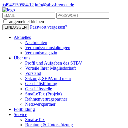
+4942159584-12
info@stbv-bremen.de
angemeldet bleiben
Passwort vergessen?
Aktuelles
Nachrichten
Verbandsveranstaltungen
Verbandsmagazin
Über uns
Profil und Aufgaben des STBV
Vorteile Ihrer Mitgliedschaft
Vorstand
Satzung, SEPA und mehr
Geschäftsführung
Geschäftsstelle
SmaLeTax (Projekt)
Rahmenvertragspartner
Netzwerkpartner
Fortbildung
Service
SmaLeTax
Beratung & Unterstützung