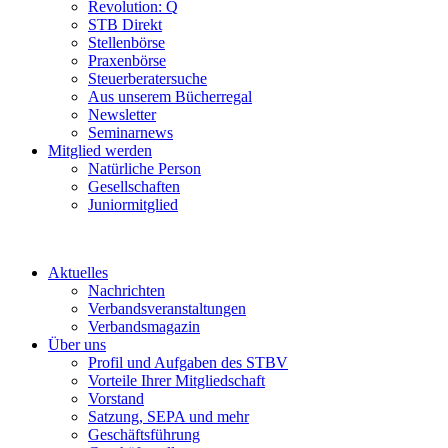
Revolution: Q
STB Direkt
Stellenbörse
Praxenbörse
Steuerberatersuche
Aus unserem Bücherregal
Newsletter
Seminarnews
Mitglied werden
Natürliche Person
Gesellschaften
Juniormitglied
Aktuelles
Nachrichten
Verbandsveranstaltungen
Verbandsmagazin
Über uns
Profil und Aufgaben des STBV
Vorteile Ihrer Mitgliedschaft
Vorstand
Satzung, SEPA und mehr
Geschäftsführung