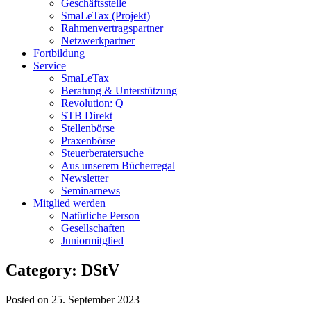
Geschäftsstelle
SmaLeTax (Projekt)
Rahmenvertragspartner
Netzwerkpartner
Fortbildung
Service
SmaLeTax
Beratung & Unterstützung
Revolution: Q
STB Direkt
Stellenbörse
Praxenbörse
Steuerberatersuche
Aus unserem Bücherregal
Newsletter
Seminarnews
Mitglied werden
Natürliche Person
Gesellschaften
Juniormitglied
Category: DStV
Posted on 25. September 2023