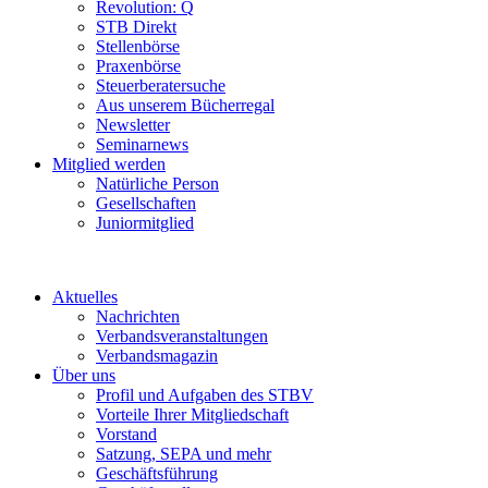
Revolution: Q
STB Direkt
Stellenbörse
Praxenbörse
Steuerberatersuche
Aus unserem Bücherregal
Newsletter
Seminarnews
Mitglied werden
Natürliche Person
Gesellschaften
Juniormitglied
Aktuelles
Nachrichten
Verbandsveranstaltungen
Verbandsmagazin
Über uns
Profil und Aufgaben des STBV
Vorteile Ihrer Mitgliedschaft
Vorstand
Satzung, SEPA und mehr
Geschäftsführung