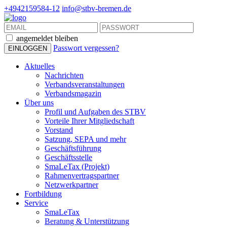
+4942159584-12
info@stbv-bremen.de
angemeldet bleiben
Passwort vergessen?
Aktuelles
Nachrichten
Verbandsveranstaltungen
Verbandsmagazin
Über uns
Profil und Aufgaben des STBV
Vorteile Ihrer Mitgliedschaft
Vorstand
Satzung, SEPA und mehr
Geschäftsführung
Geschäftsstelle
SmaLeTax (Projekt)
Rahmenvertragspartner
Netzwerkpartner
Fortbildung
Service
SmaLeTax
Beratung & Unterstützung