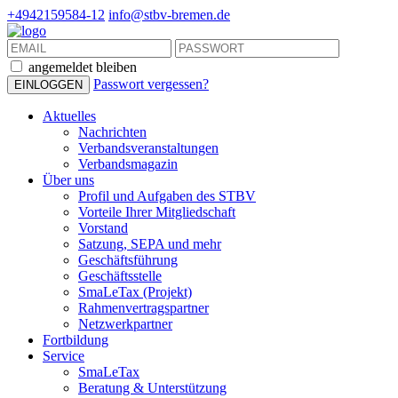
+4942159584-12
info@stbv-bremen.de
angemeldet bleiben
Passwort vergessen?
Aktuelles
Nachrichten
Verbandsveranstaltungen
Verbandsmagazin
Über uns
Profil und Aufgaben des STBV
Vorteile Ihrer Mitgliedschaft
Vorstand
Satzung, SEPA und mehr
Geschäftsführung
Geschäftsstelle
SmaLeTax (Projekt)
Rahmenvertragspartner
Netzwerkpartner
Fortbildung
Service
SmaLeTax
Beratung & Unterstützung