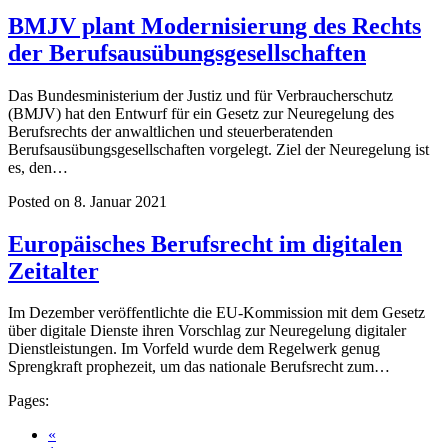
BMJV plant Modernisierung des Rechts
der Berufsausübungsgesellschaften
Das Bundesministerium der Justiz und für Verbraucherschutz
(BMJV) hat den Entwurf für ein Gesetz zur Neuregelung des
Berufsrechts der anwaltlichen und steuerberatenden
Berufsausübungsgesellschaften vorgelegt. Ziel der Neuregelung ist
es, den…
Posted on 8. Januar 2021
Europäisches Berufsrecht im digitalen
Zeitalter
Im Dezember veröffentlichte die EU-Kommission mit dem Gesetz
über digitale Dienste ihren Vorschlag zur Neuregelung digitaler
Dienstleistungen. Im Vorfeld wurde dem Regelwerk genug
Sprengkraft prophezeit, um das nationale Berufsrecht zum…
Pages:
«