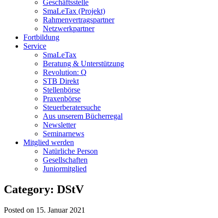
Geschäftsstelle
SmaLeTax (Projekt)
Rahmenvertragspartner
Netzwerkpartner
Fortbildung
Service
SmaLeTax
Beratung & Unterstützung
Revolution: Q
STB Direkt
Stellenbörse
Praxenbörse
Steuerberatersuche
Aus unserem Bücherregal
Newsletter
Seminarnews
Mitglied werden
Natürliche Person
Gesellschaften
Juniormitglied
Category: DStV
Posted on 15. Januar 2021