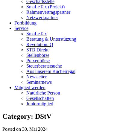
Geschäftsstelle
SmaLeTax (Projekt)
Rahmenvertragspartner
Netzwerkpartner
Fortbildung
Service
SmaLeTax
Beratung & Unterstützung
Revolution: Q
STB Direkt
Stellenbörse
Praxenbörse
Steuerberatersuche
Aus unserem Bücherregal
Newsletter
Seminarnews
Mitglied werden
Natürliche Person
Gesellschaften
Juniormitglied
Category: DStV
Posted on 30. Mai 2024