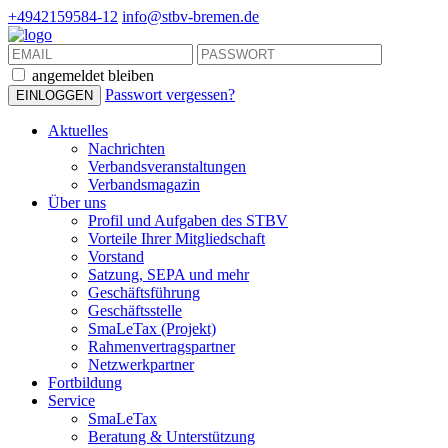
+4942159584-12
info@stbv-bremen.de
angemeldet bleiben
Passwort vergessen?
Aktuelles
Nachrichten
Verbandsveranstaltungen
Verbandsmagazin
Über uns
Profil und Aufgaben des STBV
Vorteile Ihrer Mitgliedschaft
Vorstand
Satzung, SEPA und mehr
Geschäftsführung
Geschäftsstelle
SmaLeTax (Projekt)
Rahmenvertragspartner
Netzwerkpartner
Fortbildung
Service
SmaLeTax
Beratung & Unterstützung