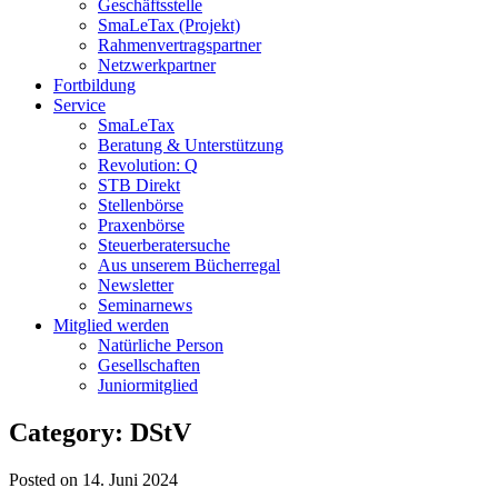
Geschäftsstelle
SmaLeTax (Projekt)
Rahmenvertragspartner
Netzwerkpartner
Fortbildung
Service
SmaLeTax
Beratung & Unterstützung
Revolution: Q
STB Direkt
Stellenbörse
Praxenbörse
Steuerberatersuche
Aus unserem Bücherregal
Newsletter
Seminarnews
Mitglied werden
Natürliche Person
Gesellschaften
Juniormitglied
Category: DStV
Posted on 14. Juni 2024