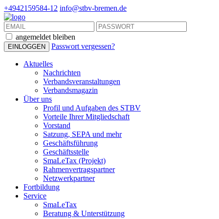
+4942159584-12
info@stbv-bremen.de
angemeldet bleiben
Passwort vergessen?
Aktuelles
Nachrichten
Verbandsveranstaltungen
Verbandsmagazin
Über uns
Profil und Aufgaben des STBV
Vorteile Ihrer Mitgliedschaft
Vorstand
Satzung, SEPA und mehr
Geschäftsführung
Geschäftsstelle
SmaLeTax (Projekt)
Rahmenvertragspartner
Netzwerkpartner
Fortbildung
Service
SmaLeTax
Beratung & Unterstützung