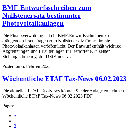
BMF-Entwurfsschreiben zum
Nullsteuersatz bestimmter
Photovoltaikanlagen
Die Finanzverwaltung hat ein BMF-Entwurfsschreiben zu
drängenden Praxisfragen zum Nullsteuersatz für bestimmte
Photovoltaikanlagen veröffentlicht. Der Entwurf enthält wichtige
Abgrenzungen und Erläuterungen für Betroffene. In seiner
Stellungnahme regt der DStV noch…
Posted on 6. Februar 2023
Wöchentliche ETAF Tax-News 06.02.2023
Die aktuellen ETAF Tax-News können Sie der Anlage entnehmen.
Wöchentliche ETAF Tax-News 06.02.2023 PDF
Pages:
«
1
2