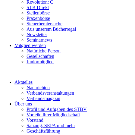
Revolution: Q
STB Direkt
Stellenbörse
Praxenbörse
Steuerberatersuche
Aus unserem Bücherregal
Newsletter
Seminarnews
Mitglied werden
Natürliche Person
Gesellschaften
Juniormitglied
Aktuelles
Nachrichten
Verbandsveranstaltungen
Verbandsmagazin
Über uns
Profil und Aufgaben des STBV
Vorteile Ihrer Mitgliedschaft
Vorstand
Satzung, SEPA und mehr
Geschäftsführung