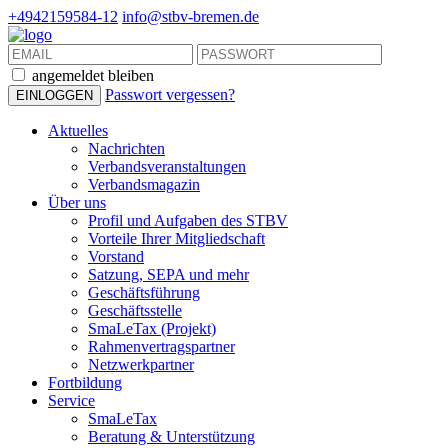
+4942159584-12
info@stbv-bremen.de
angemeldet bleiben
Passwort vergessen?
Aktuelles
Nachrichten
Verbandsveranstaltungen
Verbandsmagazin
Über uns
Profil und Aufgaben des STBV
Vorteile Ihrer Mitgliedschaft
Vorstand
Satzung, SEPA und mehr
Geschäftsführung
Geschäftsstelle
SmaLeTax (Projekt)
Rahmenvertragspartner
Netzwerkpartner
Fortbildung
Service
SmaLeTax
Beratung & Unterstützung