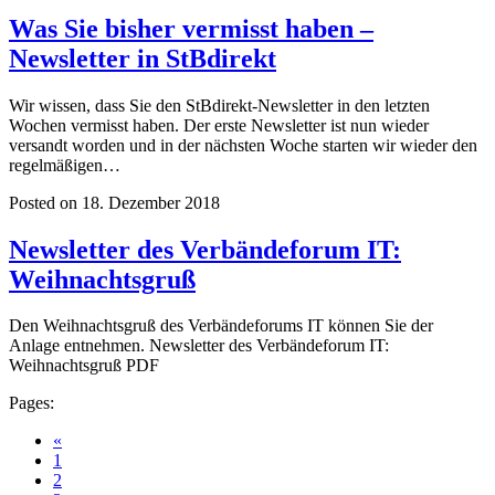
Was Sie bisher vermisst haben –
Newsletter in StBdirekt
Wir wissen, dass Sie den StBdirekt-Newsletter in den letzten
Wochen vermisst haben. Der erste Newsletter ist nun wieder
versandt worden und in der nächsten Woche starten wir wieder den
regelmäßigen…
Posted on 18. Dezember 2018
Newsletter des Verbändeforum IT:
Weihnachtsgruß
Den Weihnachtsgruß des Verbändeforums IT können Sie der
Anlage entnehmen. Newsletter des Verbändeforum IT:
Weihnachtsgruß PDF
Pages:
«
1
2