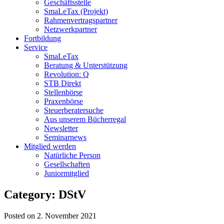
Geschäftsstelle
SmaLeTax (Projekt)
Rahmenvertragspartner
Netzwerkpartner
Fortbildung
Service
SmaLeTax
Beratung & Unterstützung
Revolution: Q
STB Direkt
Stellenbörse
Praxenbörse
Steuerberatersuche
Aus unserem Bücherregal
Newsletter
Seminarnews
Mitglied werden
Natürliche Person
Gesellschaften
Juniormitglied
Category: DStV
Posted on 2. November 2021