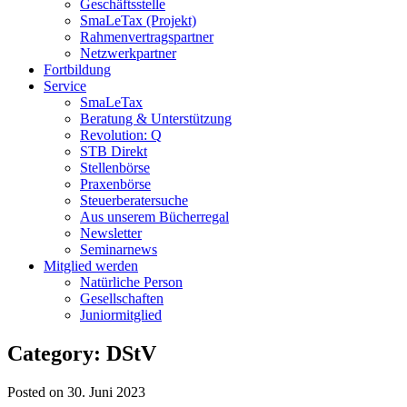
Geschäftsstelle
SmaLeTax (Projekt)
Rahmenvertragspartner
Netzwerkpartner
Fortbildung
Service
SmaLeTax
Beratung & Unterstützung
Revolution: Q
STB Direkt
Stellenbörse
Praxenbörse
Steuerberatersuche
Aus unserem Bücherregal
Newsletter
Seminarnews
Mitglied werden
Natürliche Person
Gesellschaften
Juniormitglied
Category: DStV
Posted on 30. Juni 2023