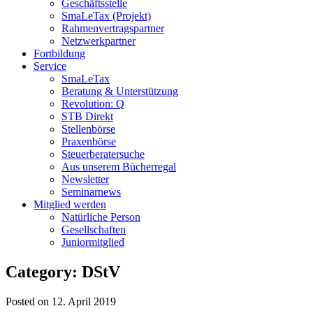
Geschäftsstelle
SmaLeTax (Projekt)
Rahmenvertragspartner
Netzwerkpartner
Fortbildung
Service
SmaLeTax
Beratung & Unterstützung
Revolution: Q
STB Direkt
Stellenbörse
Praxenbörse
Steuerberatersuche
Aus unserem Bücherregal
Newsletter
Seminarnews
Mitglied werden
Natürliche Person
Gesellschaften
Juniormitglied
Category: DStV
Posted on 12. April 2019