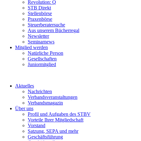
Revolution: Q
STB Direkt
Stellenbörse
Praxenbörse
Steuerberatersuche
Aus unserem Bücherregal
Newsletter
Seminarnews
Mitglied werden
Natürliche Person
Gesellschaften
Juniormitglied
Aktuelles
Nachrichten
Verbandsveranstaltungen
Verbandsmagazin
Über uns
Profil und Aufgaben des STBV
Vorteile Ihrer Mitgliedschaft
Vorstand
Satzung, SEPA und mehr
Geschäftsführung