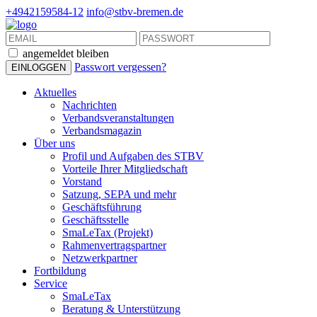
+4942159584-12
info@stbv-bremen.de
angemeldet bleiben
Passwort vergessen?
Aktuelles
Nachrichten
Verbandsveranstaltungen
Verbandsmagazin
Über uns
Profil und Aufgaben des STBV
Vorteile Ihrer Mitgliedschaft
Vorstand
Satzung, SEPA und mehr
Geschäftsführung
Geschäftsstelle
SmaLeTax (Projekt)
Rahmenvertragspartner
Netzwerkpartner
Fortbildung
Service
SmaLeTax
Beratung & Unterstützung